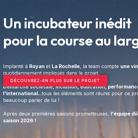
Implanté à
Royan
et
La Rochelle
, la team compte
une vi
quotidiennement impliqués dans le projet.
Démarche sociétale, inclusion, éducation, performanc
l'international
...tous les éléments sont réunis pour ce proj
beaucoup parler de lui !
Après deux premières saisons prometteuses,
l'équipe do
saison 2026 !
DÉCOUVREZ-EN PLUS SUR LE PROJET