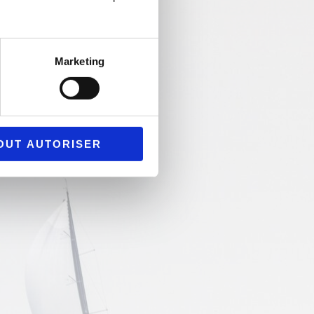
émerger des marins…
sé pour les jeunes qui
ge leur métier. Skipper,
ctronicien…toutes les
Marketing
e nos défis sportifs et
ntissage de chacun.
OUT AUTORISER