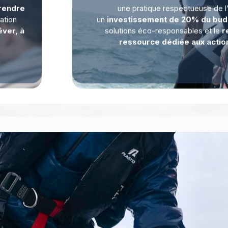
rendre
une pratique respectueuse de l
iation
un
investissement de 20% du bud
êver, à
solutions éco-responsables et le
r
ressource dédiée aux action
es ambitions long ter