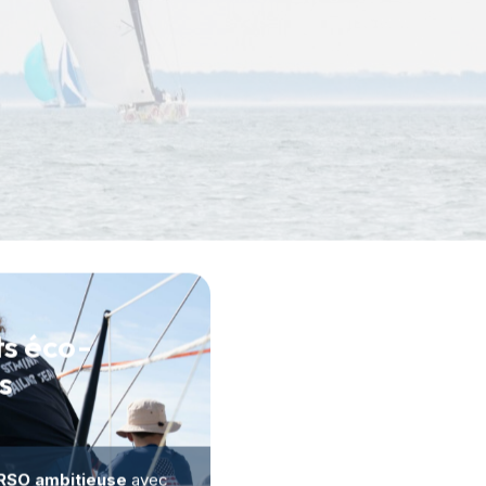
s éco-
es
RSO ambitieuse
avec