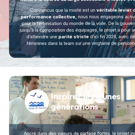
Rendre la course au large accessible à toutes et à
Convaincus que la mixité est un
véritable levier 
performance collective,
nous nous engageons acti
pour la féminisation du monde de la voile. De la gouve
jusqu’à la composition des équipages, le projet a pour a
d’atteindre une
parité stricte
d’ici fin 2026, avec dé
féminines dans la team sur une vingtaine de personn
Inspirer les jeunes
générations
Ancré dans des valeurs de partage fortes, le projet inc