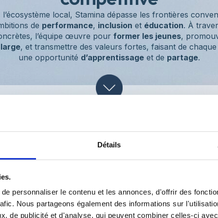
l’écosystème local, Stamina dépasse les frontières conven
mbitions de
performance
,
inclusion
et
éducation
. À trave
concrètes, l’équipe œuvre pour
former les jeunes
, promouv
 large
, et transmettre des valeurs fortes, faisant de chaqu
une opportunité
d’apprentissage
et de
partage
.
Détails
Former les 
t
de demain
ies.
e personnaliser le contenu et les annonces, d'offrir des fonctio
rafic. Nous partageons également des informations sur l'utilisati
, de publicité et d'analyse, qui peuvent combiner celles-ci avec