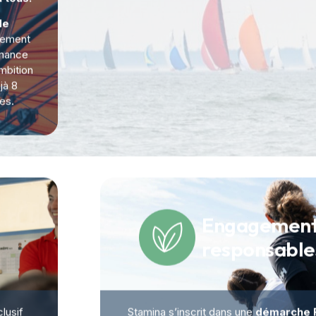
 tous.
de
vement
rnance
mbition
jà 8
es.
Engagement
responsabl
lusif
Stamina s’inscrit dans une
démarche 