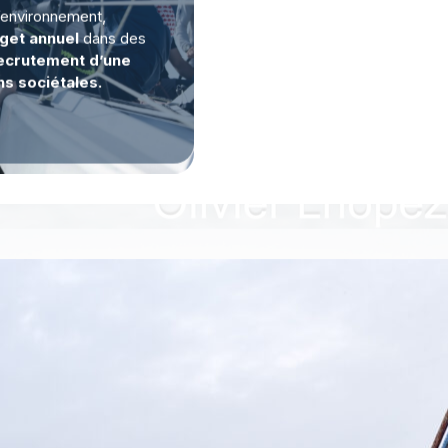
’environnement,
get annuel
dans des
ecrutement d’une
s sociétales.
me