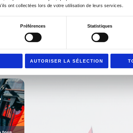
Faire naître des projets, faire 
ils ont collectées lors de votre utilisation de leurs services.
C’est le voeux de notre incubateur pen
ividu,
ont à coeur de faire de la course au lar
proche
équipier, préparateur, ingénieur, éle
Préférences
Statistiques
compétences sont développées au fil d
en adéquation avec les axes d’
appre
uipage,
goût du
AUTORISER LA SÉLECTION
T
e